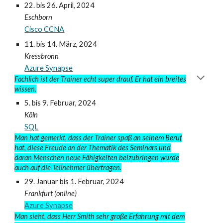
22. bis 26. April
, 2024
Eschborn
Cisco CCNA
11
. bis 1
4
. M
ärz
, 2024
Kressbronn
Azure Synapse
Fachlich ist der Trainer echt super drauf. Er hat ein breites
wissen.
5. bis 9.
Februar, 2024
Köln
SQL
Man hat gemerkt, dass der Trainer spaß an seinem Beruf
hat, diese Freude an der Thematik des Seminars und
daran Menschen neue Fähigkeiten beizubringen wurde
auch auf die Teilnehmer übertragen.
29.
Januar
bis
1. Februar, 2024
Frankfurt
(online)
Azure Synapse
Man sieht, dass Herr Smith sehr große Erfahrung mit dem