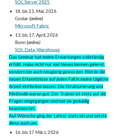
SQL Server 2025
1
8
.
bis
21.
Mai
, 2026
Goslar
(online)
Microsoft Fabric
13, bis 17, April, 2026
Bonn
(online)
SQL Data-Warehouse
Das Seminar hat meine Erwartungen vollständig
erfüllt. Habe nicht nur viel Neues kennen gelernt,
sondern bin auch neugierig geworden. Werde die
neuen Erkenntnisse auf jeden Fall in meine tägliche
Arbeit einfließen lassen. Die Strukturierung und
Methodik waren gut. Der Trainer ist stets auf die
Fragen eingegangen und hat sie geduldig
beantwortet.
Auf Wünsche ging der Lehrer stets ein und setzte
diese auch um.
16. bis 17 März, 2026