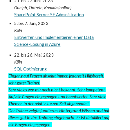
21. bis 23 Juni,
2023
Guelph, Ontario,
K
anada (online)
SharePoint Server SE Administration
5. bis 7. Juni
, 2023
Köln
Entwerfen und Implementieren einer Data
Science-Lösung in Azure
22. bis 26. Mai
, 2023
Köln
SQL Optimierung
Eingang auf Fragen absolut immer, jederzeit Hilfsbereit,
sehr guter Trainer.
Sehr vieles war mir noch nicht bekannt. Sehr kompetent.
Auf alle Fragen eingegangen und beantwortet. Sehr viele
Themen in der relativ kurzen Zeit abgehandelt.
Der Trainer zeigte fundiertes Hintergrund
W
issen und hat
dieses gut in das Training eingebracht. Er ist detailliert auf
alle Fragen eingegangen.