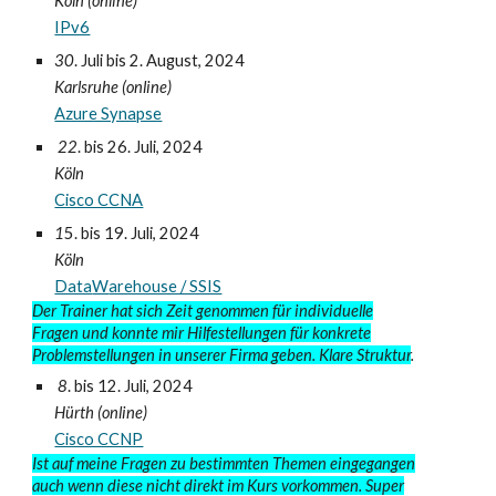
Köln
(online)
IPv6
30
. Juli bis 2. August, 2024
Karlsruhe
(online)
Azure Synapse
22
. bis 26. Juli, 20
24
Köln
Cisco CCNA
1
5. bis 19. Juli, 2024
Köln
Data
W
arehouse / SSIS
Der Trainer hat sich Zeit genommen für individuelle
Fragen und konnte mir Hilfestellungen für konkrete
Problemstellungen in unserer Firma geben. Klare Struktur
.
8
. bis 1
2
. Juli, 2024
Hürth (online)
Cisco CCNP
Ist auf meine Fragen zu bestimmten Themen eingegangen
auch wenn diese nicht direkt im Kurs vorkommen. Super