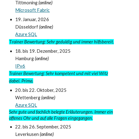
Tittmoning
(online)
Microsoft Fabric
19. Januar, 202
6
Düsseldorf
(online)
Azure SQL
T
rainer Bewertung: Sehr geduldig und immer hilfsbereit.
18
. bis
19
. De
zember
, 2025
Hamburg
(online)
IPv6
Trainer Bewertung: Sehr kompetent und mit viel Witz
dabei. Prima.
2
0. bis 22. Oktober, 2025
Wette
n
berg
(online)
Azure SQL
Sehr gute und fachlich belegte Erläuterungen. Immer ein
offenes Ohr und auf alle Fragen eingegangen.
22. bis 26.
September, 2025
Leverkusen
(online)