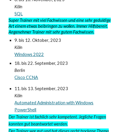
Köln
SQL
Super Trainer mit viel Fachwissen und eine sehr geduldige
Art einem etwas beibringen zu wollen. Immer Hilfsbereit.
Angenehmer Trainer mit sehr gutem Fachwissen.
9. bis 12.
Oktober
, 2023
Köln
Windows 2022
1
8
. bis
22
. September
, 2023
Berlin
Cisco CCNA
11
. bis 13.
September
, 2023
Köln
Automated Administration with Windows
PowerShell
Der Trainer ist fachlich sehr kompetent. Jegliche Fragen
konnten gut beantwortet werden.
Der Trainer war gut und hat dieses recht trockene Thema