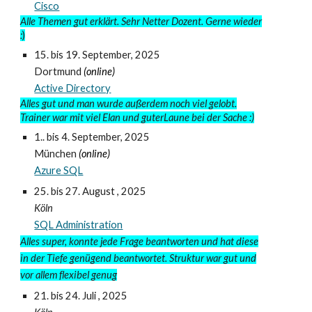
Cisco
Alle Themen gut erklärt. Sehr Netter Dozent. Gerne wieder
:
)
15. bis 19.
September, 2025
Dortmund
(online)
Active Directory
Alles gut und man wurde außerdem noch viel gelobt.
Trainer war mit viel Elan und guterLaune bei der Sache :)
1.. bis 4.
September, 2025
München
(online)
Azure SQL
25
. bis 2
7
. August
, 2025
Köln
SQL Administration
Alles super, konnte jede Frage beantworten und hat diese
in der Tiefe genügend beantwortet. Struktur war gut und
vor allem flexibel genug
2
1
. bis
24
. Ju
l
i
, 2025