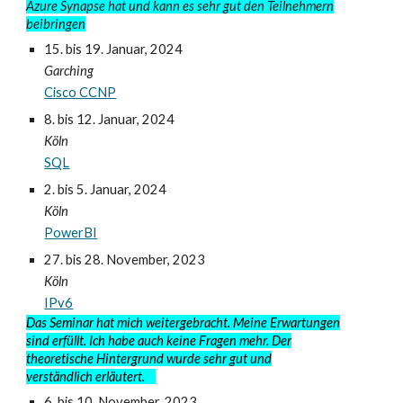
Azure Synapse hat und kann es sehr gut den Teilnehmern
beibringen
15. bis 19.
Januar, 2024
Garching
Cisco CCNP
8. bis 12.
Januar, 2024
Köln
SQL
2. bis 5.
Januar, 2024
Köln
PowerBI
27
. bis 28.
November, 2023
Köln
IPv6
Das Seminar hat mich weitergebracht. Meine Erwartungen
sind erfüllt. Ich habe auch keine Fragen mehr. Der
theoretische Hintergrund wurde sehr gut und
verständlich erläutert.
6. bis 10.
November, 2023