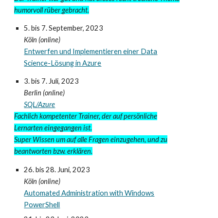
humorvoll rüber gebracht.
5. bis 7. September
, 2023
Köln (online)
Entwerfen und Implementieren einer Data
Science-Lösung in Azure
3
. bis
7
. Juli
, 2023
Berlin (online)
SQL/Azure
Fachlich kompetenter Trainer, der auf persönliche
Lernarten eingegangen ist.
Super Wissen um auf alle Fragen einzugehen, und zu
beantworten bzw. erklären.
26. bis 28. Juni
, 2023
Köln
(online)
Automated Administration with Windows
PowerShell