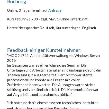
Buchung
Online,
3
Tage. Termin
auf
Anfrage
.
Kursgebühr €
1.730
- zzgl. MwSt. (Ohne Unterkunft).
Unterrichtssprache:
Deutsch
, Kursunterlagen:
Engli
sch
Feedback einiger Kursteilnehmer:
"MOC 21742-A: Identitätsverwaltung mit Windows Server
2016 :
Im Gesamten war es ein erfolgreiches Seminar. Die
Unterlagen und Arbeitsmaterialien sind umfangreich und die
Themen sind gut ausgearbeitet. Herr Smith war stehts
professionell und konnte alle Fragen mit voller
Zufriedenheit beantworten. Die Aussagen waren stehts
schlüssig und verständlich erklärt. Die Kommunikation war
auf Augenhöhe und ausnahmslos höflich."
"Ich hatte noch nie einen besseren technischen Instruktor
und ich habe bereits an vielen Fachlehrgängen